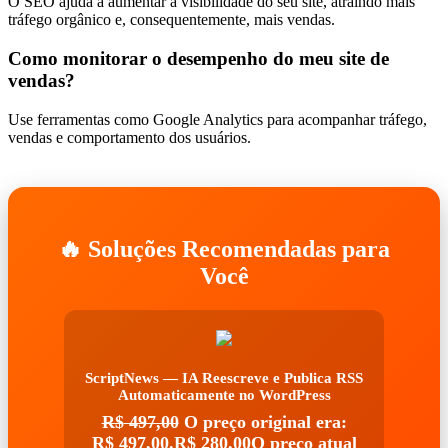
O SEO ajuda a aumentar a visibilidade do seu site, atraindo mais
tráfego orgânico e, consequentemente, mais vendas.
Como monitorar o desempenho do meu site de
vendas?
Use ferramentas como Google Analytics para acompanhar tráfego,
vendas e comportamento dos usuários.
🔥 Soluções Recomendadas para
Você
ScriptNews — IA Reescreve e Publica RSS
Automaticamente no WordPress
R$
497,00
O preço original era:
R$ 497,00.
R$
280,00
O preço atual