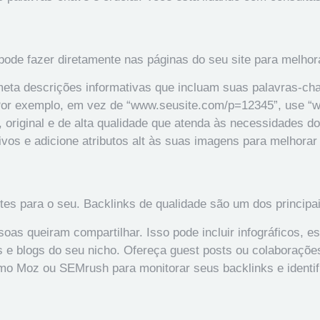
pode fazer diretamente nas páginas do seu site para melho
 meta descrições informativas que incluam suas palavras-cha
 Por exemplo, em vez de “www.seusite.com/p=12345”, use “
original e de alta qualidade que atenda às necessidades do
vos e adicione atributos alt às suas imagens para melhorar
sites para o seu. Backlinks de qualidade são um dos principa
oas queiram compartilhar. Isso pode incluir infográficos, e
 e blogs do seu nicho. Ofereça guest posts ou colaboraçõe
mo Moz ou SEMrush para monitorar seus backlinks e identif