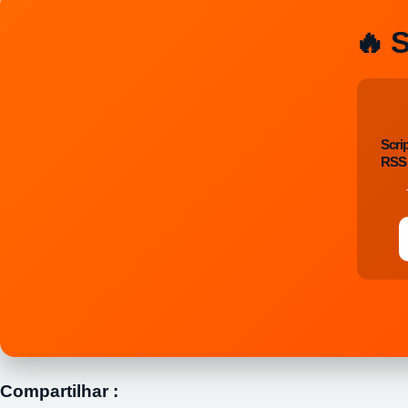
🔥 
Scri
RSS 
Compartilhar :