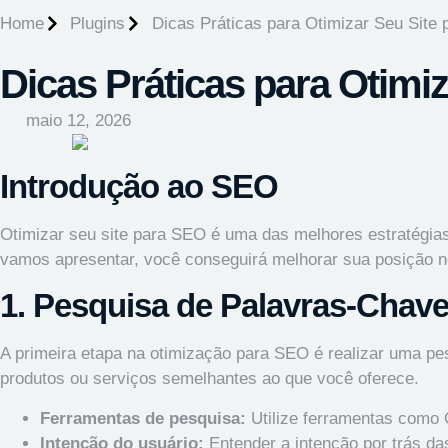
Home
Plugins
Dicas Práticas para Otimizar Seu Site
Dicas Práticas para Otimi
maio 12, 2026
Introdução ao SEO
Otimizar seu site para SEO é uma das melhores estratégias
vamos apresentar, você conseguirá melhorar sua posição n
1. Pesquisa de Palavras-Chav
A primeira etapa na otimização para SEO é realizar uma pes
produtos ou serviços semelhantes ao que você oferece.
Ferramentas de pesquisa:
Utilize ferramentas como 
Intenção do usuário:
Entender a intenção por trás da