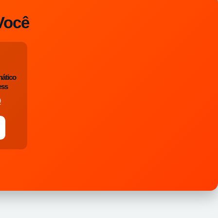
Você
ático
ess
0