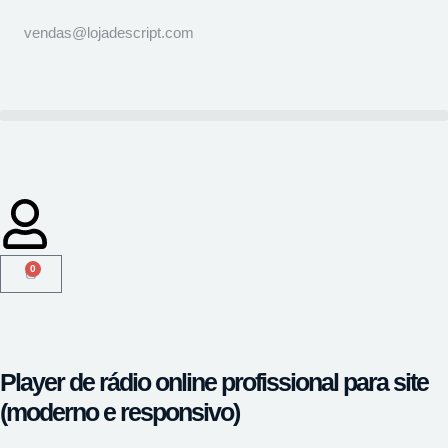
vendas@lojadescript.com
0
Player de rádio online profissional para site
(moderno e responsivo)