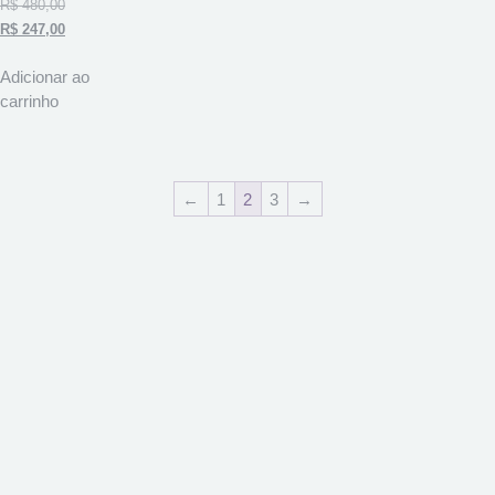
R$
480,00
R$
247,00
Adicionar ao
carrinho
←
1
2
3
→