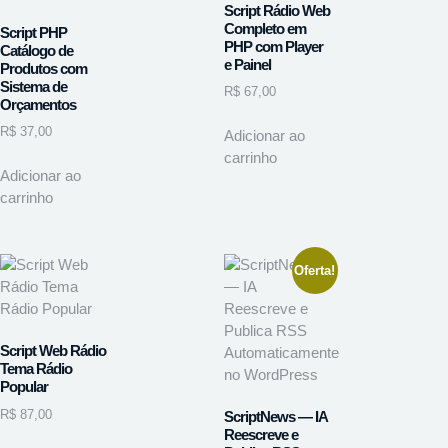
Script Rádio Web
Completo em
Script PHP
PHP com Player
Catálogo de
e Painel
Produtos com
Sistema de
R$
67,00
Orçamentos
R$
37,00
Adicionar ao
carrinho
Adicionar ao
carrinho
Oferta!
Script Web Rádio
Tema Rádio
Popular
R$
87,00
ScriptNews — IA
Reescreve e