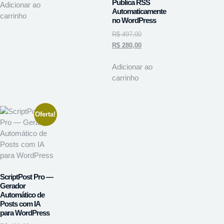
Publica RSS
Adicionar ao
Automaticamente
carrinho
no WordPress
R$
497,00
R$
280,00
Adicionar ao
carrinho
Oferta!
ScriptPost Pro —
Gerador
Automático de
Posts com IA
para WordPress