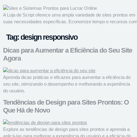
A Loja de Script oferece uma ampla variedade de sites prontos em
suas necessidades específicas. Economize tempo e recursos com no
Tag:
design responsivo
Dicas para Aumentar a Eficiência do Seu Site
Agora
Aprenda dicas práticas e eficazes para aumentar a eficiência do
seu site, otimizando o desempenho e melhorando a experiência
do usuário.
Tendências de Design para Sites Prontos: O
Que Há de Novo
Explore as tendências de design para sites prontos e aprenda a
aplicá-las para melhorar a experiência do usuário e a eficácia do