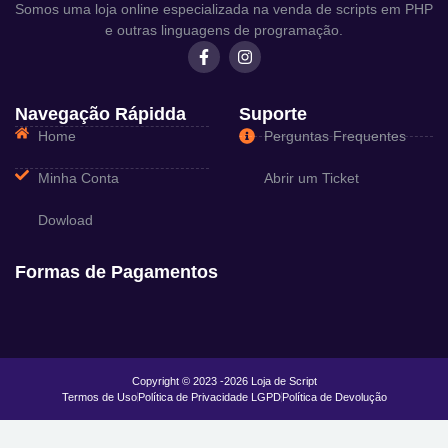
Somos uma loja online especializada na venda de scripts em PHP
e outras linguagens de programação.
Navegação Rápidda
Suporte
Home
Perguntas Frequentes
Minha Conta
Abrir um Ticket
Dowload
Formas de Pagamentos
Copyright © 2023 -2026 Loja de Script
Termos de Uso
Política de Privacidade LGPD
Política de Devolução