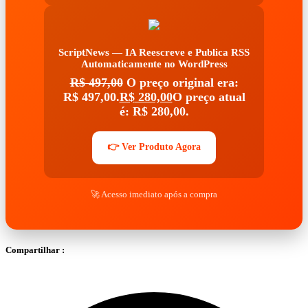
ScriptNews — IA Reescreve e Publica RSS
Automaticamente no WordPress
R$
497,00
O preço original era:
R$ 497,00.
R$
280,00
O preço atual
é: R$ 280,00.
👉 Ver Produto Agora
🚀 Acesso imediato após a compra
Compartilhar :