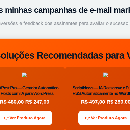
s minhas campanhas de e-mail mar
conversões e feedback dos assinantes para avaliar o sucess
Soluções Recomendadas para 
ptPost Pro — Gerador Automático
ScriptNews — IA Reescreve e Pu
 Posts com IA para WordPress
RSS Automaticamente no Word
R$
480,00
R$
247,00
R$
497,00
R$
280,0
👉 Ver Produto Agora
👉 Ver Produto Agora