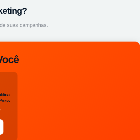
keting?
o de suas campanhas.
Você
blica
Press
0