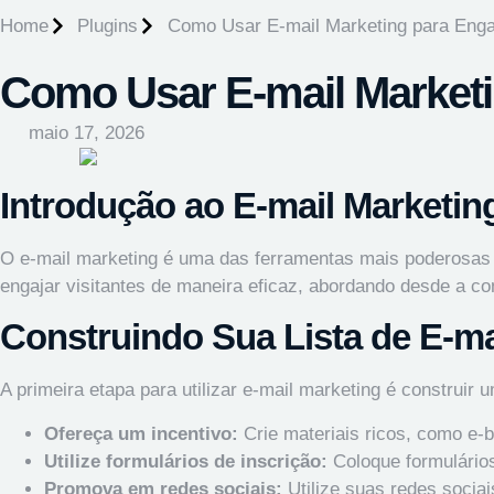
Home
Plugins
Como Usar E-mail Marketing para Engaj
Como Usar E-mail Marketin
maio 17, 2026
Introdução ao E-mail Marketin
O e-mail marketing é uma das ferramentas mais poderosas
engajar visitantes de maneira eficaz, abordando desde a c
Construindo Sua Lista de E-ma
A primeira etapa para utilizar e-mail marketing é construir 
Ofereça um incentivo:
Crie materiais ricos, como e-
Utilize formulários de inscrição:
Coloque formulários
Promova em redes sociais:
Utilize suas redes sociai