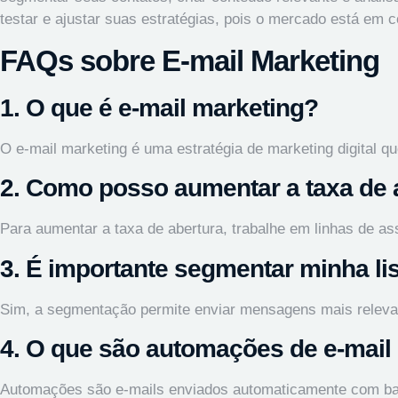
testar e ajustar suas estratégias, pois o mercado está em
FAQs sobre E-mail Marketing
1. O que é e-mail marketing?
O e-mail marketing é uma estratégia de marketing digital q
2. Como posso aumentar a taxa de 
Para aumentar a taxa de abertura, trabalhe em linhas de as
3. É importante segmentar minha lis
Sim, a segmentação permite enviar mensagens mais releva
4. O que são automações de e-mail
Automações são e-mails enviados automaticamente com bas