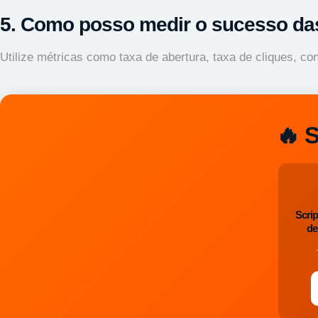
5. Como posso medir o sucesso da
Utilize métricas como taxa de abertura, taxa de cliques, 
🔥 
Scri
de