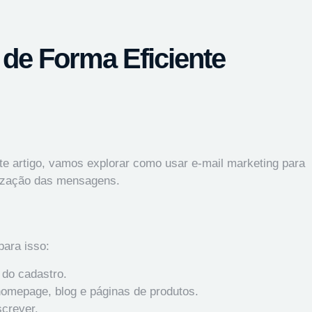
 de Forma Eficiente
te artigo, vamos explorar como usar e-mail marketing para
alização das mensagens.
para isso:
 do cadastro.
homepage, blog e páginas de produtos.
screver.